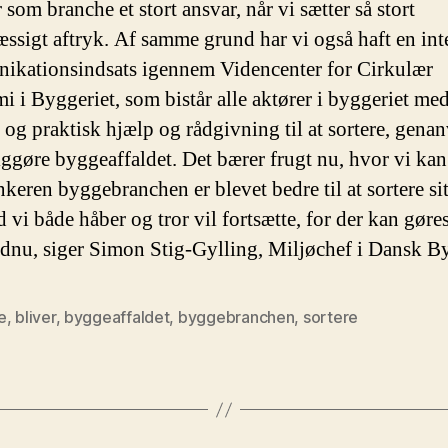
 som branche et stort ansvar, når vi sætter så stort
ssigt aftryk. Af samme grund har vi også haft en int
kationsindsats igennem Videncenter for Cirkulær
 i Byggeriet, som bistår alle aktører i byggeriet me
k og praktisk hjælp og rådgivning til at sortere, gena
iggøre byggeaffaldet. Det bærer frugt nu, hvor vi kan 
keren byggebranchen er blevet bedre til at sortere sit
d vi både håber og tror vil fortsætte, for der kan gøre
dnu, siger Simon Stig-Gylling, Miljøchef i Dansk By
e
,
bliver
,
byggeaffaldet
,
byggebranchen
,
sortere