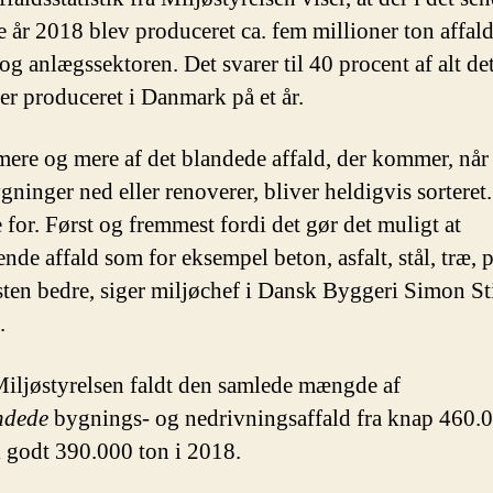
e år 2018 blev produceret ca. fem millioner ton affald
g anlægssektoren. Det svarer til 40 procent af alt det
ver produceret i Danmark på et år.
ere og mere af det blandede affald, der kommer, nå
gninger ned eller renoverer, bliver heldigvis sorteret.
 for. Først og fremmest fordi det gør det muligt at
nde affald som for eksempel beton, asfalt, stål, træ, p
ten bedre, siger miljøchef i Dansk Byggeri Simon St
.
Miljøstyrelsen faldt den samlede mængde af
ndede
bygnings- og nedrivningsaffald fra knap 460.0
l godt 390.000 ton i 2018.