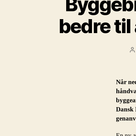
Byggebr
bedre til
I
Når ned
håndvær
byggeaf
Dansk B
genanv
En ny af