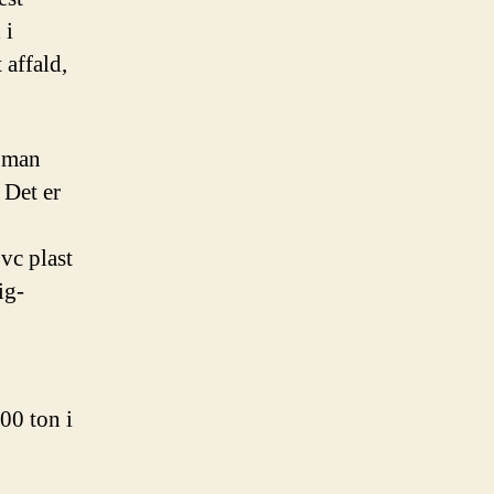
 i
 affald,
r man
 Det er
vc plast
ig-
00 ton i