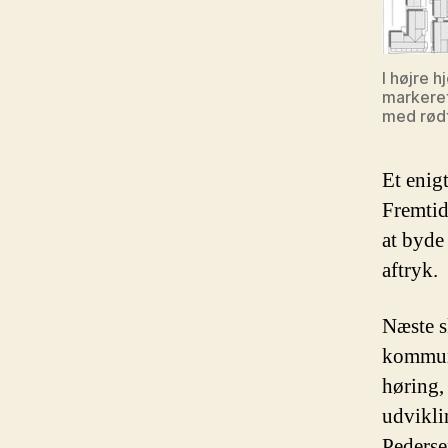
I højre 
markeret
med rødt
Et enig
Fremtid
at byde
aftryk.
Næste sk
kommune
høring,
udvikli
Pederse