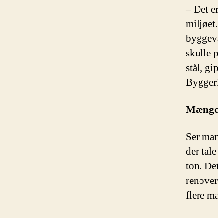
– Det er
miljøet.
byggeva
skulle 
stål, g
Byggeri
Mængde
Ser ma
der tale
ton. De
renover
flere m