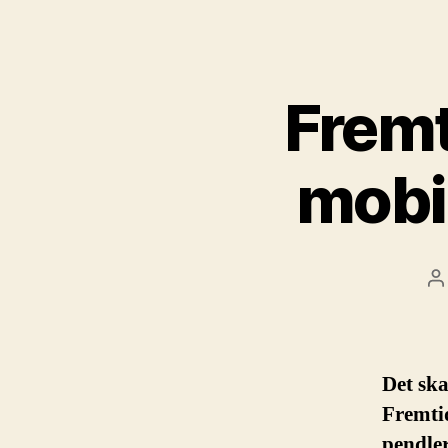
Fremt
mobil
I
Det ska
Fremti
pendler