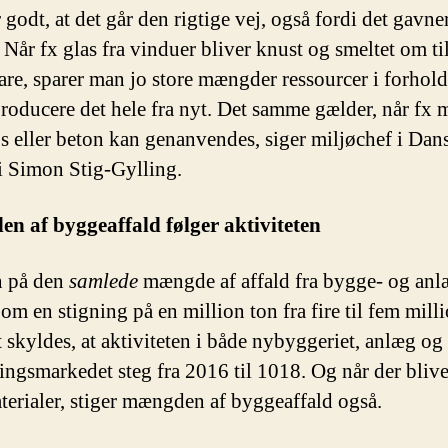
 godt, at det går den rigtige vej, også fordi det gavne
 Når fx glas fra vinduer bliver knust og smeltet om ti
re, sparer man jo store mængder ressourcer i forhold 
producere det hele fra nyt. Det samme gælder, når fx 
ips eller beton kan genanvendes, siger miljøchef i Dan
 Simon Stig-Gylling.
n af byggeaffald følger aktiviteten
n på den
samlede
mængde af affald fra bygge- og anlæ
 om en stigning på en million ton fra fire til fem mill
t skyldes, at aktiviteten i både nybyggeriet, anlæg og
ingsmarkedet steg fra 2016 til 1018. Og når der blive
aterialer, stiger mængden af byggeaffald også.