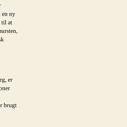
r
l en ny
til at
mursten,
sk
g, er
ioner
r brugt