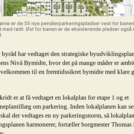
hjørne er de 55 nye pendlerparkeringspladser vest for banen
 med rødt. Øst for banen er de eksisterende pladser også
.
t byråd har vedtaget den strategiske byudviklingsplan
ens Nivå Bymidte, hvor det på mange måder er ambi
 velkommen til en fremtidssikret bymidte med klare 
ridt er at få vedtaget en lokalplan for etape 1 og et
plantillæg om parkering. Inden lokalplanen kan se
 skal der vedtages en ny parkeringsnorm, så lokalpla
ngsplanen harmonerer, fortæller borgmester Thomas
n: