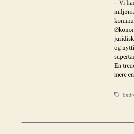
– Vi har
miljømæ
kommuni
Økonomi
juridis
og nytt
supertan
En tren
mere en
bedr
Tags