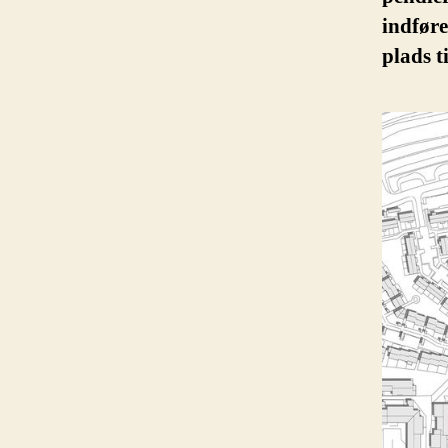
indføre
plads ti