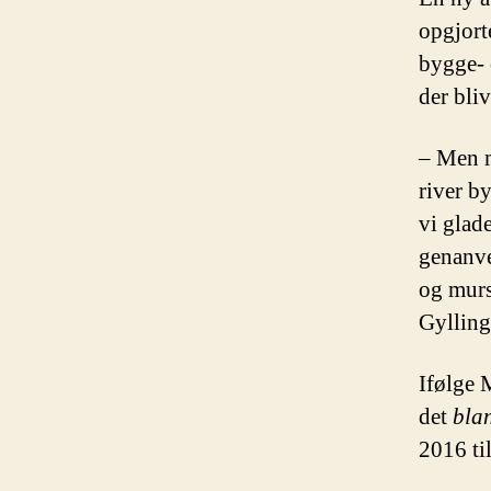
opgjort
bygge- o
der bli
– Men m
river by
vi glade
genanve
og murs
Gylling
Ifølge 
det
bla
2016 ti