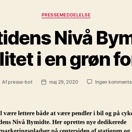
Kategorier
PRESSEMEDDELELSE
idens Nivå Bym
itet i en grøn f
Af
presse-bot
maj 29, 2020
Ingen kommenta
ndlægsforfatter
Indlægsdato
l være lettere både at være pendler i bil og på cyke
dens Nivå Bymidte. Her oprettes nye dedikerede
parkeringspladser på centersiden af stationen og