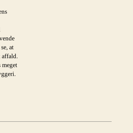
ens
d
nvende
se, at
 affald.
s meget
ggeri.