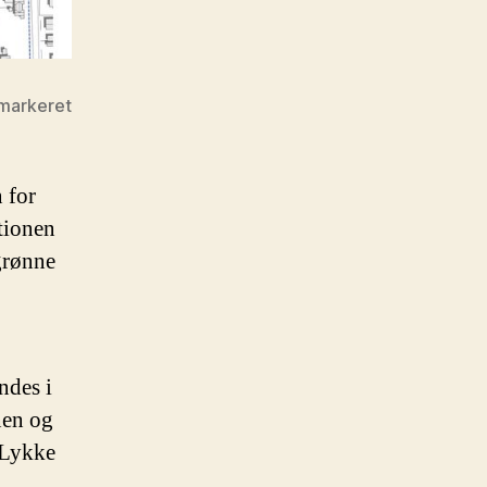
 markeret
 for
tionen
grønne
ndes i
nen og
 Lykke