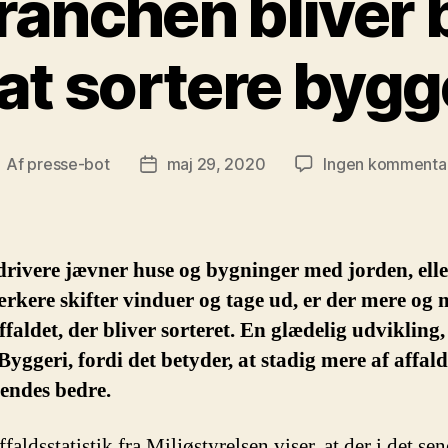
anchen bliver 
 at sortere byg
Af
presse-bot
maj 29, 2020
Ingen kommenta
ndlægsforfatter
Indlægsdato
rivere jævner huse og bygninger med jorden, elle
kere skifter vinduer og tage ud, er der mere og 
faldet, der bliver sorteret. En glædelig udvikling
yggeri, fordi det betyder, at stadig mere af affal
endes bedre.
faldsstatistik fra Miljøstyrelsen viser, at der i det sen