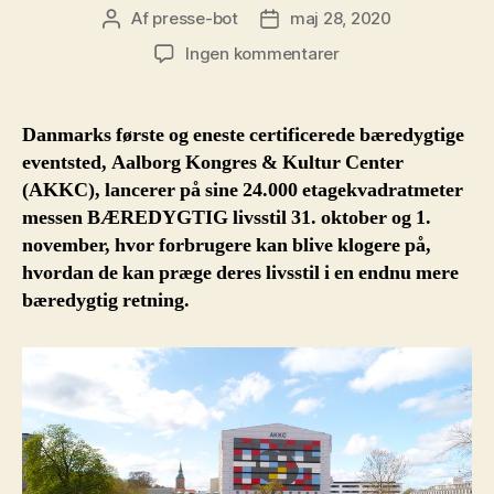
Af
presse-bot
maj 28, 2020
Indlægsforfatter
Indlægsdato
til
Ingen kommentarer
Bæredygtig
livsstil
i
Danmarks første og eneste certificerede bæredygtige
et
eventsted, Aalborg Kongres & Kultur Center
kæmpe
(AKKC), lancerer på sine 24.000 etagekvadratmeter
superkoncentrat
messen BÆREDYGTIG livsstil 31. oktober og 1.
i
november, hvor forbrugere kan blive klogere på,
Aalborg
hvordan de kan præge deres livsstil i en endnu mere
bæredygtig retning.