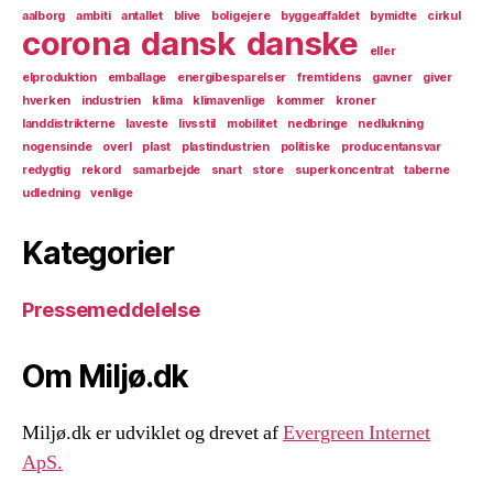
aalborg
ambiti
antallet
blive
boligejere
byggeaffaldet
bymidte
cirkul
corona
dansk
danske
eller
elproduktion
emballage
energibesparelser
fremtidens
gavner
giver
hverken
industrien
klima
klimavenlige
kommer
kroner
landdistrikterne
laveste
livsstil
mobilitet
nedbringe
nedlukning
nogensinde
overl
plast
plastindustrien
politiske
producentansvar
redygtig
rekord
samarbejde
snart
store
superkoncentrat
taberne
udledning
venlige
Kategorier
Pressemeddelelse
Om Miljø.dk
Miljø.dk er udviklet og drevet af
Evergreen Internet
ApS.