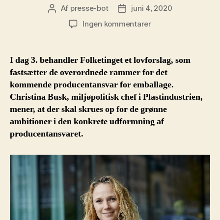
Af
presse-bot
juni 4, 2020
Indlægsforfatter
Indlægsdato
til
Ingen kommentarer
Plastindustrien:
Producentansvar
på
I dag 3. behandler Folketinget et lovforslag, som
emballage
fastsætter de overordnede rammer for det
skal
kommende producentansvar for emballage.
være
Christina Busk, miljøpolitisk chef i Plastindustrien,
ambitiøst
mener, at der skal skrues op for de grønne
og
ambitioner i den konkrete udformning af
cirkulært
producentansvaret.