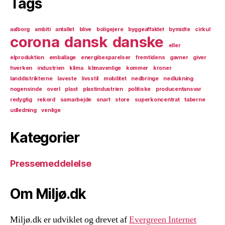
Tags
aalborg
ambiti
antallet
blive
boligejere
byggeaffaldet
bymidte
cirkul
corona
dansk
danske
eller
elproduktion
emballage
energibesparelser
fremtidens
gavner
giver
hverken
industrien
klima
klimavenlige
kommer
kroner
landdistrikterne
laveste
livsstil
mobilitet
nedbringe
nedlukning
nogensinde
overl
plast
plastindustrien
politiske
producentansvar
redygtig
rekord
samarbejde
snart
store
superkoncentrat
taberne
udledning
venlige
Kategorier
Pressemeddelelse
Om Miljø.dk
Miljø.dk er udviklet og drevet af
Evergreen Internet