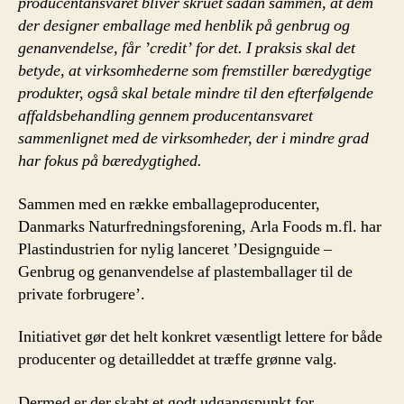
producentansvaret bliver skruet sådan sammen, at dem
der designer emballage med henblik på genbrug og
genanvendelse, får ’credit’ for det. I praksis skal det
betyde, at virksomhederne som fremstiller bæredygtige
produkter, også skal betale mindre til den efterfølgende
affaldsbehandling gennem producentansvaret
sammenlignet med de virksomheder, der i mindre grad
har fokus på bæredygtighed.
Sammen med en række emballageproducenter,
Danmarks Naturfredningsforening, Arla Foods m.fl. har
Plastindustrien for nylig lanceret ’Designguide –
Genbrug og genanvendelse af plastemballager til de
private forbrugere’.
Initiativet gør det helt konkret væsentligt lettere for både
producenter og detailleddet at træffe grønne valg.
Dermed er der skabt et godt udgangspunkt for