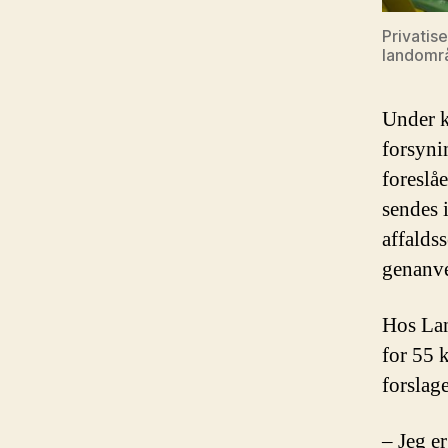
Privatis
landomr
Under k
forsyni
foreslå
sendes 
affalds
genanve
Hos Lan
for 55 
forslage
– Jeg e