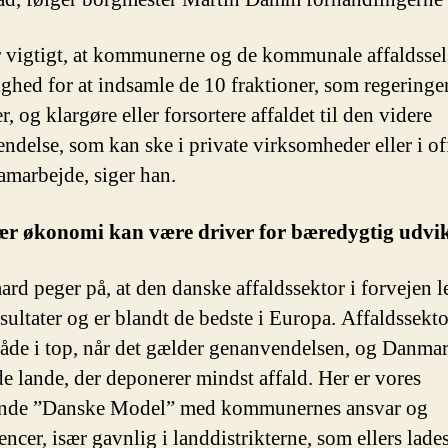
r vigtigt, at kommunerne og de kommunale affaldsse
ighed for at indsamle de 10 fraktioner, som regeringe
r, og klargøre eller forsortere affaldet til den videre
ndelse, som kan ske i private virksomheder eller i of
samarbejde, siger han.
ær økonomi kan være driver for bæredygtig udvi
rd peger på, at den danske affaldssektor i forvejen l
esultater og er blandt de bedste i Europa. Affaldssekt
både i top, når det gælder genanvendelsen, og Danmar
de lande, der deponerer mindst affald. Her er vores
nde ”Danske Model” med kommunernes ansvar og
cer, især gavnlig i landdistrikterne, som ellers lades