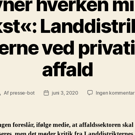
ner hverken mil
st«: Landdistri
erne ved privat
affald
Af
presse-bot
juni 3, 2020
Ingen kommentar
Indlægsforfatter
Indlægsdato
gen foreslår, ifølge medie, at affaldssektoren skal
seres, men det møder kritik fra Landdistrikternes