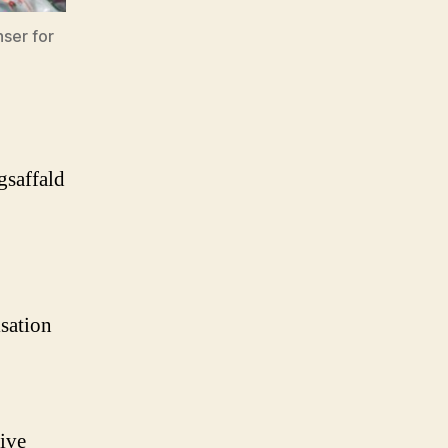
nser for
gsaffald
isation
tive