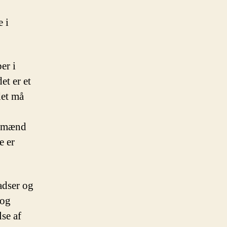
e i
er i
et er et
det må
ognmænd
e er
ladser og
 og
se af