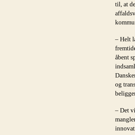
til, at
affalds
kommune
– Helt 
fremtide
åbent s
indsaml
Dansker
og trans
beligge
– Det vi
manglen
innovat