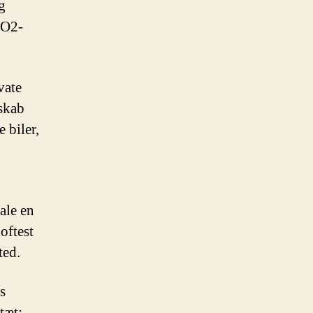
g
CO2-
vate
skab
 biler,
ale en
oftest
ted.
s
tæt: