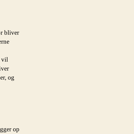
r bliver
erne
 vil
iver
er, og
ægger op