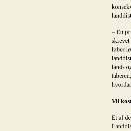
konsekv
landdist
– En pr
skrevet
løber lø
landdis
land- o
taberen,
hvordan
Vil kos
Et af d
Landdis