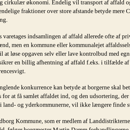
og cirkulær økonomi. Endelig vil transport af affald o
ndelige fraktioner over store afstande betyde mere 
ng.
s varetages indsamlingen af affald allerede ofte af pri
nd, men en kommune eller kommunalejet affaldssel
til at løse opgaven selv eller lave kontrolbud med egne
ikrer en billig afhentning af affald f.eks. i tilfælde af
encesvigt.
glende konkurrence kan betyde at borgerne skal bet
 for at få samlet affaldet ind, og den udsortering, der 
 i land- og yderkommunerne, vil ikke længere finde s
dborg Kommune, som er medlem af Landdistrikterne
åd, følger borgmester Martin Damm forhandlingerne 