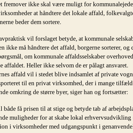
 det fremover ikke skal være muligt for kommunalejede
virksomheder at håndtere det lokale affald, folkevalgt
rne beder dem sortere.
lavpraktisk vil forslaget betyde, at kommunale selskab
n ikke må håndtere det affald, borgerne sorterer, og d
pørgsmål, om kommunale affaldsselskaber overhove
e affaldet. Heller ikke selvom de er pålagt ansvaret.
nes affald vil i stedet blive indsamlet af private v
porteret til en privat virksomhed, der i mange tilfæld
nde omkring de større byer, siger han og fortsætter:
l både få prisen til at stige og betyde tab af arbejdsp
de muligheder for at skabe lokal erhvervsudvikling
ion i virksomheder med udgangspunkt i genanvendel