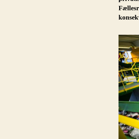
Fælles
konsekv