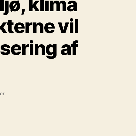
jø, klima
kterne vil
isering af
til
er
»Det
gavner
hverken
miljø,
klima