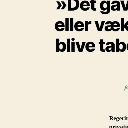
»Det gav
eller væk
blive tab
Regerin
privati