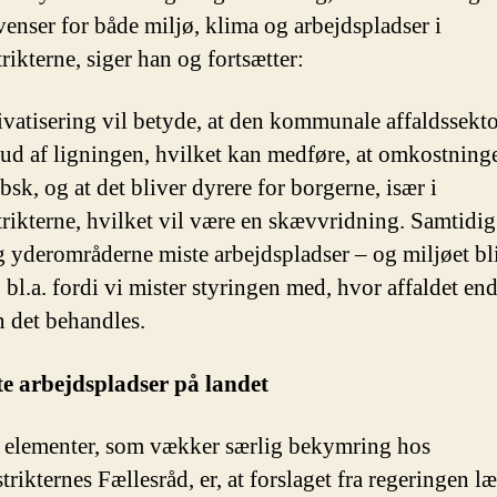
enser for både miljø, klima og arbejdspladser i
rikterne, siger han og fortsætter:
ivatisering vil betyde, at den kommunale affaldssekto
 ud af ligningen, hvilket kan medføre, at omkostning
bsk, og at det bliver dyrere for borgerne, især i
trikterne, hvilket vil være en skævvridning. Samtidig
g yderområderne miste arbejdspladser – og miljøet bl
 bl.a. fordi vi mister styringen med, hvor affaldet end
 det behandles.
te arbejdspladser på landet
e elementer, som vækker særlig bekymring hos
trikternes Fællesråd, er, at forslaget fra regeringen l