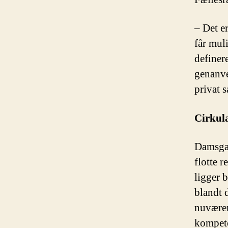
– Det e
får mul
definere
genanve
privat 
Cirkul
Damsgaa
flotte r
ligger 
blandt 
nuvære
kompeten