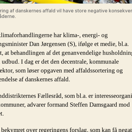
ering af danskernes affald vil have store negative konsekve
åderne.
limaforhandlingerne har klima-, energi- og
ngsminister Dan Jørgensen (S), ifølge et medie, bl.a.
et, at behandlingen af det genanvendelige husholdnin
i udbud. I dag er det den decentrale, kommunale
sektor, som løser opgaven med affaldssortering og
ndelse af danskernes affald.
ddistrikternes Fællesråd, som bl.a. er interesseorgan
kommuner, advarer formand Steffen Damsgaard mod
t.
r bekymret over regeringens forslag, som kan få nega