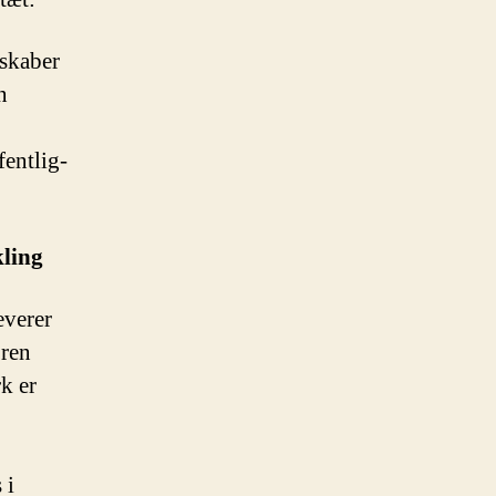
lskaber
n
fentlig-
kling
everer
oren
k er
 i