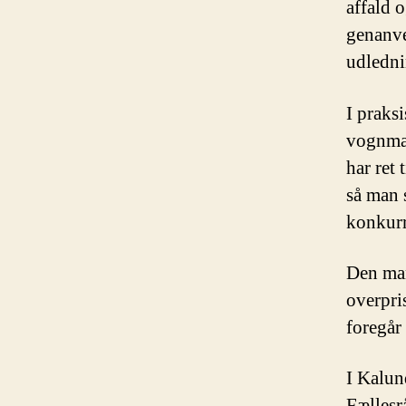
affald 
genanve
udledni
I praksi
vognmæ
har ret 
så man s
konkurr
Den man
overpris
foregår
I Kalun
Fællesr