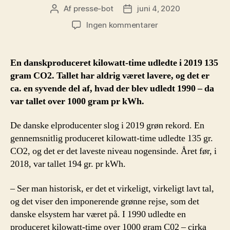
Af
presse-bot
juni 4, 2020
Indlægsforfatter
Indlægsdato
til
Ingen kommentarer
Dansk
elproduktion
slog
En danskproduceret kilowatt-time udledte i 2019 135
i
gram CO2. Tallet har aldrig været lavere, og det er
2019
ca. en syvende del af, hvad der blev udledt 1990 – da
ny
var tallet over 1000 gram pr kWh.
grøn
rekord
De danske elproducenter slog i 2019 grøn rekord. En
–
laveste
gennemsnitlig produceret kilowatt-time udledte 135 gr.
CO2-
CO2, og det er det laveste niveau nogensinde. Året før, i
udledning
2018, var tallet 194 gr. pr kWh.
nogensinde
– Ser man historisk, er det et virkeligt, virkeligt lavt tal,
og det viser den imponerende grønne rejse, som det
danske elsystem har været på. I 1990 udledte en
produceret kilowatt-time over 1000 gram C02 – cirka