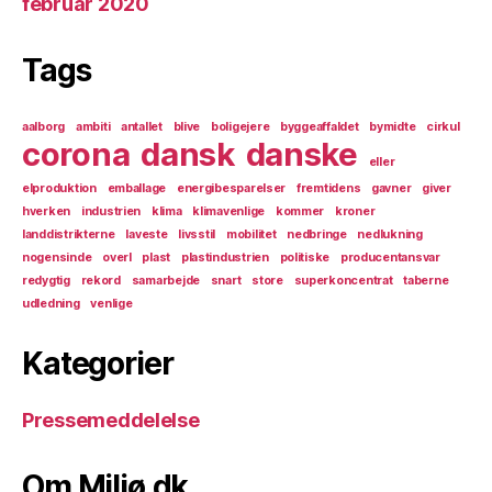
februar 2020
Tags
aalborg
ambiti
antallet
blive
boligejere
byggeaffaldet
bymidte
cirkul
corona
dansk
danske
eller
elproduktion
emballage
energibesparelser
fremtidens
gavner
giver
hverken
industrien
klima
klimavenlige
kommer
kroner
landdistrikterne
laveste
livsstil
mobilitet
nedbringe
nedlukning
nogensinde
overl
plast
plastindustrien
politiske
producentansvar
redygtig
rekord
samarbejde
snart
store
superkoncentrat
taberne
udledning
venlige
Kategorier
Pressemeddelelse
Om Miljø.dk