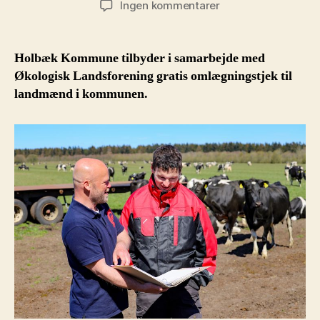
til
Ingen kommentarer
Gratis
økologiske
omlægningstjek
Holbæk Kommune tilbyder i samarbejde med
i
Økologisk Landsforening gratis omlægningstjek til
Holbæk
landmænd i kommunen.
Kommune