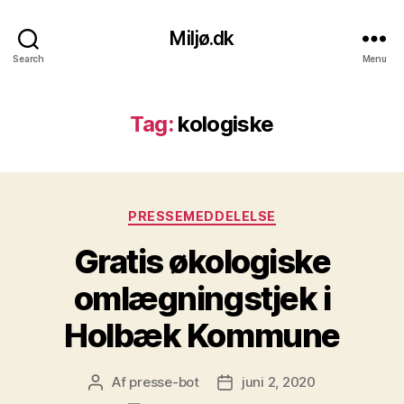
Miljø.dk
Search
Menu
Tag:
kologiske
Kategorier
PRESSEMEDDELELSE
Gratis økologiske
omlægningstjek i
Holbæk Kommune
Af
presse-bot
juni 2, 2020
Indlægsforfatter
Indlægsdato