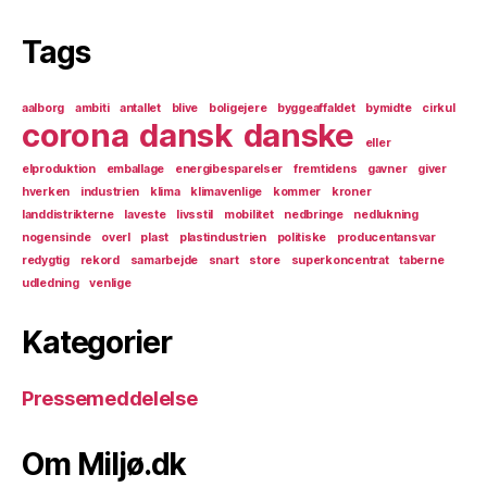
Tags
aalborg
ambiti
antallet
blive
boligejere
byggeaffaldet
bymidte
cirkul
corona
dansk
danske
eller
elproduktion
emballage
energibesparelser
fremtidens
gavner
giver
hverken
industrien
klima
klimavenlige
kommer
kroner
landdistrikterne
laveste
livsstil
mobilitet
nedbringe
nedlukning
nogensinde
overl
plast
plastindustrien
politiske
producentansvar
redygtig
rekord
samarbejde
snart
store
superkoncentrat
taberne
udledning
venlige
Kategorier
Pressemeddelelse
Om Miljø.dk