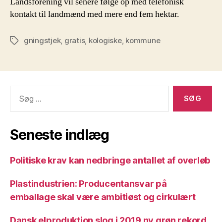
Landsforening vil senere følge op med telefonisk
kontakt til landmænd med mere end fem hektar.
gningstjek
,
gratis
,
kologiske
,
kommune
Tags
Søg
efter:
Seneste indlæg
Politiske krav kan nedbringe antallet af overløb
Plastindustrien: Producentansvar på
emballage skal være ambitiøst og cirkulært
Dansk elproduktion slog i 2019 ny grøn rekord