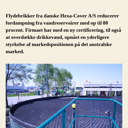
Cover
revolutionerer
vandopbevaring
Flydebrikker fra danske Hexa-Cover A/S reducerer
i
fordampning fra vandreservoirer med op til 80
Australien
procent. Firmaet har med en ny certificering, til også
at overdække drikkevand, opnået en yderligere
styrkelse af markedspositionen på det australske
marked.