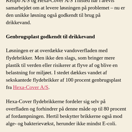
Kellpo A/S og Hexa-Cover A/S Thisted har i årevis
samarbejdet om at levere løsningen på problemet – nu er
den unikke løsning også godkendt til brug på
drikkevand.
Genbrugsplast godkendt til drikkevand
Løsningen er at overdække vandoverfladen med
flydebrikker. Men ikke den slags, som bringer mere
plastik til verden eller risikerer at flyve af og blive en
belastning for miljøet. I stedet dækkes vandet af
sekskantede flydebrikker af 100 procent genbrugsplast
fra
Hexa-Cover A/S
.
Hexa-Cover flydebrikkerne fordeler sig selv på
overfladen og forhindrer på denne måde op til 80 procent
af fordampningen. Hertil beskytter brikkerne også mod
alge- og bakterievækst, herunder ikke mindst E-coli.