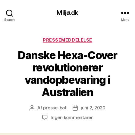
Miljø.dk
Search
Menu
Kategorier
PRESSEMEDDELELSE
Danske Hexa-Cover
revolutionerer
vandopbevaring i
Australien
Af
presse-bot
juni 2, 2020
Indlægsforfatter
Indlægsdato
til
Ingen kommentarer
Danske
Hexa-