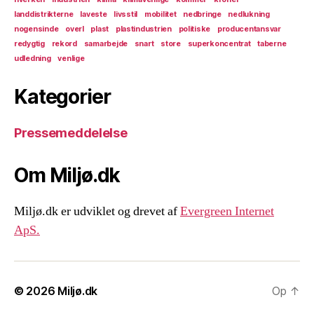
landdistrikterne
laveste
livsstil
mobilitet
nedbringe
nedlukning
nogensinde
overl
plast
plastindustrien
politiske
producentansvar
redygtig
rekord
samarbejde
snart
store
superkoncentrat
taberne
udledning
venlige
Kategorier
Pressemeddelelse
Om Miljø.dk
Miljø.dk er udviklet og drevet af
Evergreen Internet
ApS.
© 2026
Miljø.dk
Op
↑