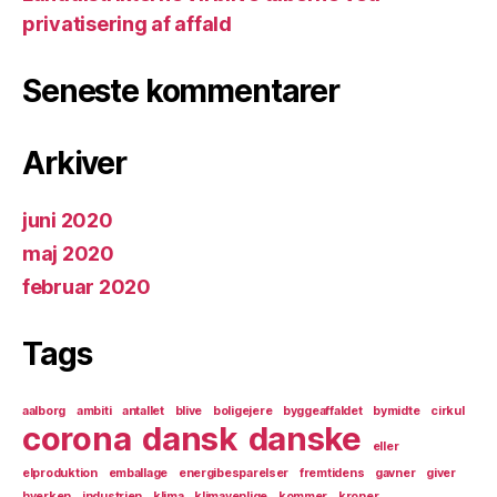
privatisering af affald
Seneste kommentarer
Arkiver
juni 2020
maj 2020
februar 2020
Tags
aalborg
ambiti
antallet
blive
boligejere
byggeaffaldet
bymidte
cirkul
corona
dansk
danske
eller
elproduktion
emballage
energibesparelser
fremtidens
gavner
giver
hverken
industrien
klima
klimavenlige
kommer
kroner